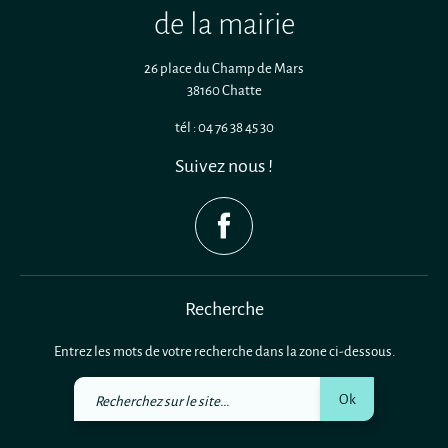
de la mairie
26 place du Champ de Mars
38160 Chatte
tél : 04 76 38 45 30
Suivez nous !
Recherche
Entrez les mots de votre recherche dans la zone ci-dessous.
Recherchez
Ok
sur
le