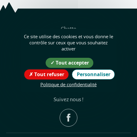
Chatte
Ce site utilise des cookies et vous donne le
Coordonnées
contrôle sur ceux que vous souhaitez
activer
de la mairie
Tout accepter
26 place du Champ de Mars
Tout refuser
Personnaliser
38160 Chatte
Politique de confidentialité
tél : 04 76 38 45 30
Suivez nous !