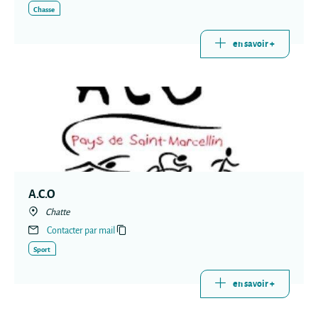
Chasse
en savoir +
A.C.O
Chatte
Contacter par mail
Sport
en savoir +