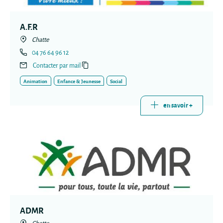
A.F.R
Chatte
04 76 64 96 12
Contacter par mail
Animation
Enfance & Jeunesse
Social
en savoir +
ADMR