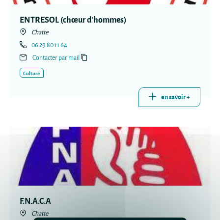
ENTRESOL (chœur d'hommes)
Chatte
06 29 80 11 64
Contacter par mail
Culture
en savoir +
F.N.A.C.A
Chatte