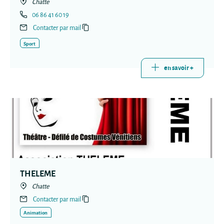
Chatte
06 86 41 60 19
Contacter par mail
Sport
en savoir +
THELEME
Chatte
Contacter par mail
Animation