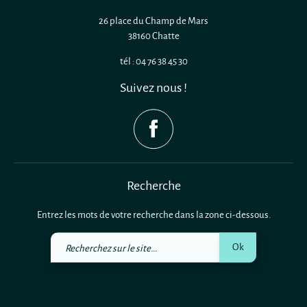
26 place du Champ de Mars
38160 Chatte
tél : 04 76 38 45 30
Suivez nous !
Recherche
Entrez les mots de votre recherche dans la zone ci-dessous.
Recherchez
Ok
sur
le
site