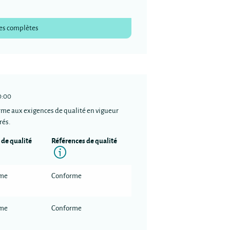
es complètes
0:00
rme aux exigences de qualité en vigueur
rés.
 de qualité
Références de qualité
nformation
Information
rme
Conforme
rme
Conforme