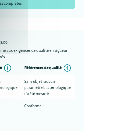
es complètes
55:00
rme aux exigences de qualité en vigueur
rés.
Information
Information
té
Références de qualité
n
Sans objet : aucun
riologique
paramètre bactériologique
n'a été mesuré
Conforme