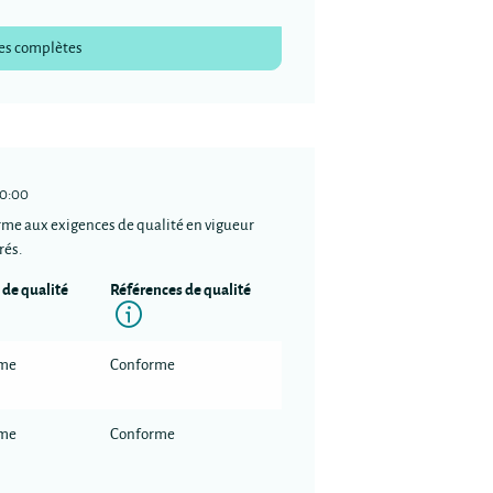
es complètes
50:00
rme aux exigences de qualité en vigueur
rés.
 de qualité
Références de qualité
nformation
Information
rme
Conforme
rme
Conforme