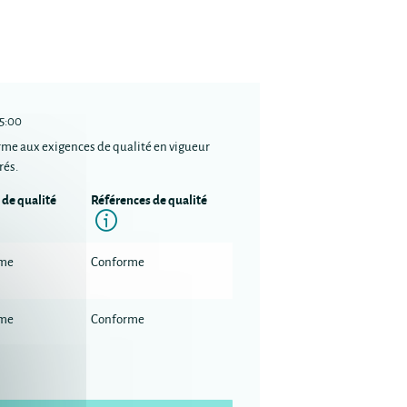
45:00
rme aux exigences de qualité en vigueur
rés.
 de qualité
Références de qualité
nformation
Information
rme
Conforme
rme
Conforme