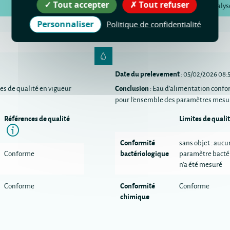
Tout accepter
Tout refuser
Analys
Personnaliser
Politique de confidentialité
Date du prelevement
: 05/02/2026 08:
Conclusion
es de qualité en vigueur
: Eau d'alimentation confo
pour l'ensemble des paramètres mesu
Références de qualité
Limites de quali
n
Information
Conformité
sans objet : aucu
bactériologique
Conforme
paramètre bacté
n'a été mesuré
Conformité
Conforme
Conforme
chimique