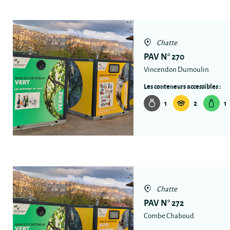
Chatte
PAV N° 270
Vincendon Dumoulin
Les conteneurs accessibles :
1
2
1
Chatte
PAV N° 272
Combe Chaboud