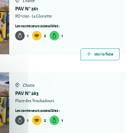
Chatte
PAV N° 261
RD 1092 - La Gloriette
Les conteneurs accessibles :
1
2
1
Voir la fiche
Chatte
PAV N° 263
Place des Troubadours
Les conteneurs accessibles :
1
2
1