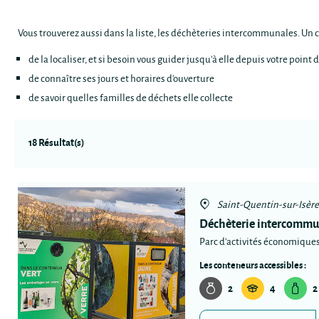
Vous trouverez aussi dans la liste, les déchèteries intercommunales. Un cl
de la localiser, et si besoin vous guider jusqu'à elle depuis votre point 
de connaître ses jours et horaires d'ouverture
de savoir quelles familles de déchets elle collecte
18 Résultat(s)
Saint-Quentin-sur-Isère
Déchèterie intercommu
Parc d'activités économiques
Les conteneurs accessibles :
2
4
2