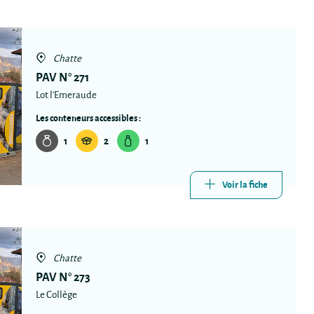
Chatte
PAV N° 271
Lot l'Emeraude
Les conteneurs accessibles :
1
2
1
Voir la fiche
Chatte
PAV N° 273
Le Collège