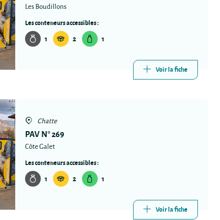
Les Boudillons
Les conteneurs accessibles :
1
2
1
Voir la fiche
Chatte
PAV N° 269
Côte Galet
Les conteneurs accessibles :
1
2
1
Voir la fiche