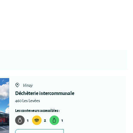
Vinay
Déchèterie intercommunale
460 Les Levées
Les conteneurs accessibles :
1
2
1