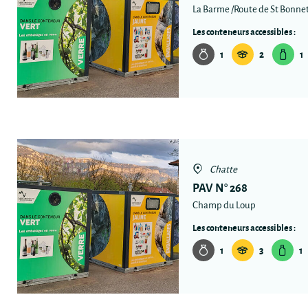
La Barme /Route de St Bonne
Les conteneurs accessibles :
1
2
1
Chatte
PAV N° 268
Champ du Loup
Les conteneurs accessibles :
1
3
1