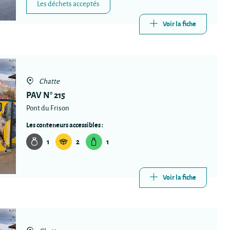
Les déchets acceptés
Voir la fiche
Chatte
PAV N° 215
Pont du Frison
Les conteneurs accessibles :
1
2
1
Voir la fiche