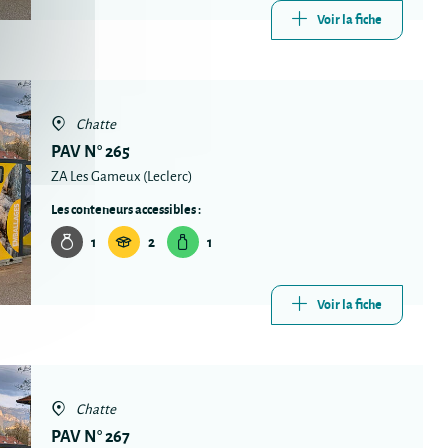
Voir la fiche
Chatte
PAV N° 265
ZA Les Gameux (Leclerc)
Les conteneurs accessibles :
1
2
1
Voir la fiche
Chatte
PAV N° 267