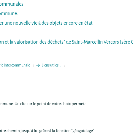
rcommunales.
 commune.
er une nouvelle vie à des objets encore en état.
ion et la valorisation des déchets" de Saint-Marcellin Vercors Isè
erie intercommunale
Liens utiles...
mmune. Un clic sur le point de votre choix permet :
votre chemin jusqu'à lui grâce à la fonction "géoguidage"