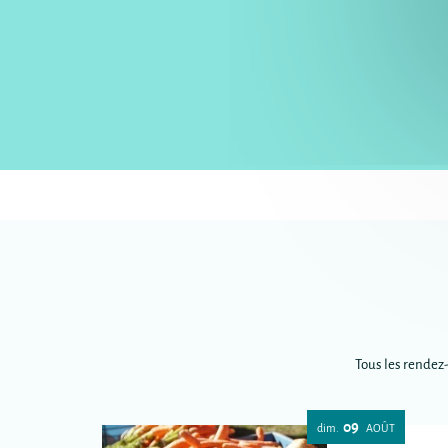
Tous les rendez
09
dim.
AOÛT