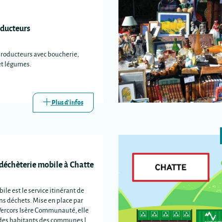
ducteurs
producteurs avec boucherie,
et légumes.
Plus d'infos
 déchèterie mobile à Chatte
ile est le service itinérant de
ins déchets. Mise en place par
Vercors Isère Communauté, elle
e des habitants des communes les