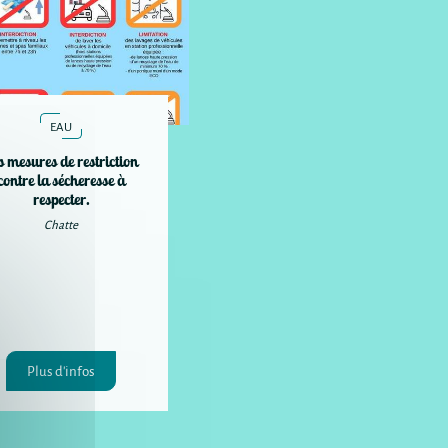
EAU
s mesures de restriction
contre la sécheresse à
respecter.
Chatte
Plus d'infos