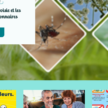
E
isie et les
ionnaires