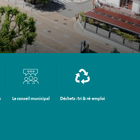
s
Le conseil municipal
Déchets : tri & ré-emploi