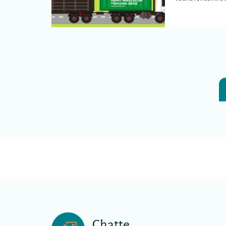
plus éloignées de
intercommunale
Chatte