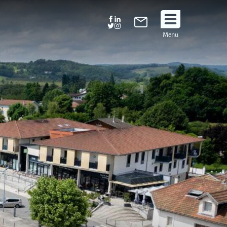
Suivez
Menu
nous
!