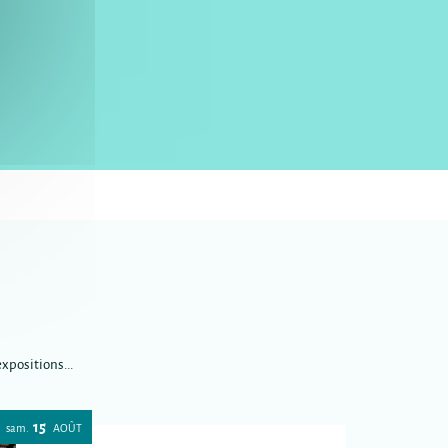
xpositions...
15
sam.
AOÛT