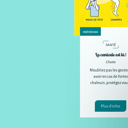
09/07/2026
SANTÉ
La canicule est là !
Chatte
N'oubliez pas les geste
avoir en cas de fortes
chaleurs, protégez vous
Plus d'infos