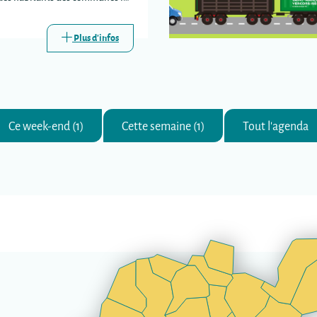
s trois déchèteries
s.
Plus d'infos
Ce week-end (1)
Cette semaine (1)
Tout l'agenda