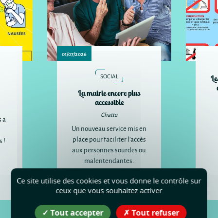
01/07/2026
SOCIAL
Le
La mairie encore plus
accessible
Chatte
s a
Un nouveau service mis en
place pour faciliter l'accès
 !
aux personnes sourdes ou
malentendantes.
Ce site utilise des cookies et vous donne le contrôle sur
Plus d'infos
ceux que vous souhaitez activer
Tout accepter
Tout refuser