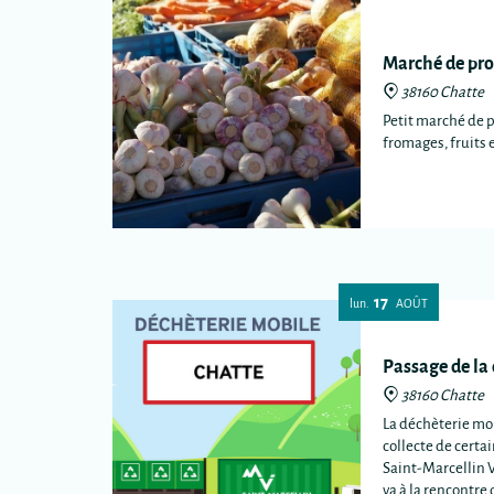
Marché de pro
38160 Chatte
Petit marché de 
fromages, fruits 
17
lun.
AOÛT
Passage de la
38160 Chatte
La déchèterie mob
collecte de certa
Saint-Marcellin 
va à la rencontr