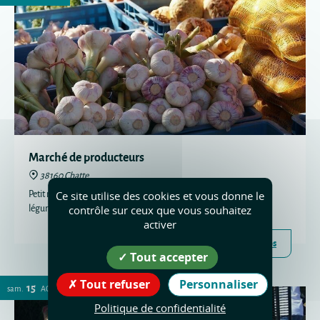
Marché de producteurs
38160 Chatte
Petit marché de producteurs avec boucherie, fromages, fruits et
Ce site utilise des cookies et vous donne le
légumes.
contrôle sur ceux que vous souhaitez
activer
Plus d'infos
Tout accepter
Tout refuser
Personnaliser
15
sam.
AOÛT
Politique de confidentialité