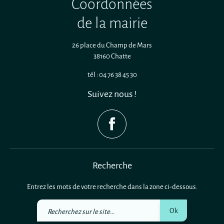
Coordonnées
de la mairie
26 place du Champ de Mars
38160 Chatte
tél : 04 76 38 45 30
Suivez nous !
Recherche
Entrez les mots de votre recherche dans la zone ci-dessous.
Recherchez
Ok
sur