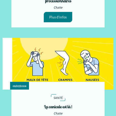
processionnaires
Chatte
Plus d'infos
09/07/2026
SANTÉ
La canicule est là !
Chatte