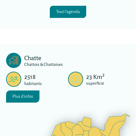
Tout l'agenda
Chatte
Chattois & Chattoises
2
2518
23
Km
superficie
habitants
Plus d'infos