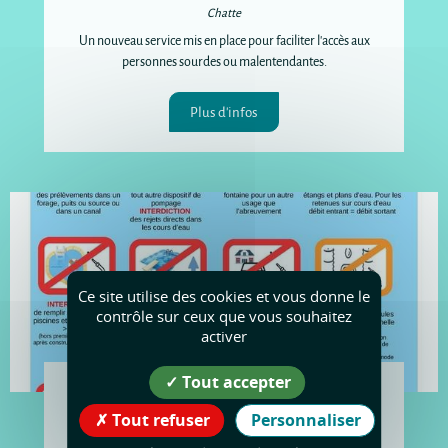
Chatte
Un nouveau service mis en place pour faciliter l'accès aux
personnes sourdes ou malentendantes.
Plus d'infos
Ce site utilise des cookies et vous donne le
contrôle sur ceux que vous souhaitez
activer
Tout accepter
EAU
Tout refuser
Personnaliser
Les mesures de restriction contre la sécheresse à
respecter.