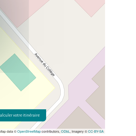
alculer votre itinéraire
 Map data ©
OpenStreetMap
contributors,
ODbL
, Imagery ©
CC-BY-SA