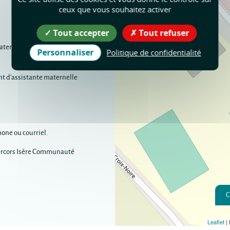
ceux que vous souhaitez activer
Tout accepter
Tout refuser
ternelles dans l'exerice de leur
Personnaliser
Politique de confidentialité
ent d'assistante maternelle
hone ou courriel.
 Vercors Isère Communauté
C
Leaflet
|