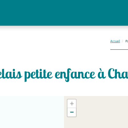
Accueil
P
lais petite enfance à Cha
+
−