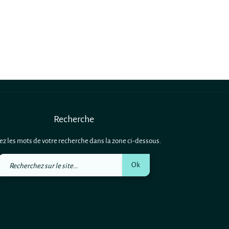
Recherche
ez les mots de votre recherche dans la zone ci-dessous.
Recherchez
Ok
sur
le
site