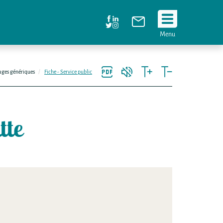
Suivez
Menu
nous
!
ages génériques
Fiche - Service public
tte