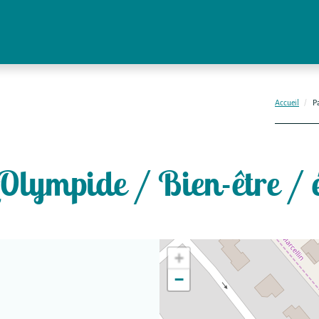
Accueil
P
Olympide / Bien-être / 
+
−