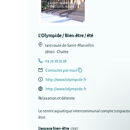
L'Olympide / Bien-être / été
1415 route de Saint-Marcellin
38160
Chatte
04 76 38 35 38
Contacter par mail
http://www.lolympide.fr
http://www.lolympide.fr
Relaxation et détente
Le centre aquatique intercommunal compte 3 espaces : 
être.
L'espace bien-être
, c'est :