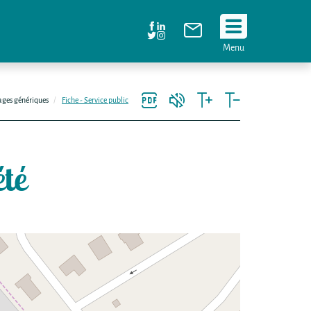
Suivez
Menu
nous
!
ages génériques
Fiche - Service public
été