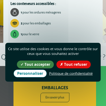
Les conteneurs accessibles :
1
pour les ordures ménageres
2
pour les emballages
1
pour le verre
Ce site utilise des cookies et vous donne le contrôle sur
ceux que vous souhaitez activer
Quels déchets dans quel conteneur ?
Tout accepter
Tout refuser
Personnaliser
Politique de confidentialité
EMBALLAGES
En savoir plus