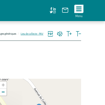
Suivez
Menu
nous
!
ges génériques
Lieu de collecte - PAV
+
−