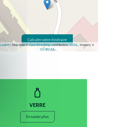
Calculer votre itinéraire
Leaflet
| Map data ©
OpenStreetMap
contributors,
ODbL
, Imagery ©
CC-BY-SA
VERRE
En savoir plus