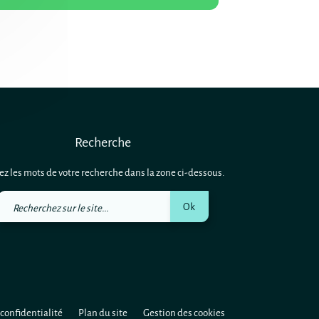
Recherche
ez les mots de votre recherche dans la zone ci-dessous.
Recherchez
Ok
sur
le
site
 confidentialité
Plan du site
Gestion des cookies