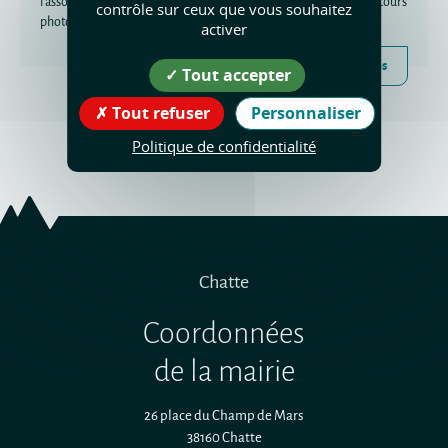
l'association patrimoniale chattoise « Amédé'us », organise un concours
contrôle sur ceux que vous souhaitez
photo du 3 avril au 30 juin 2026.
activer
Plus d'infos
Tout accepter
Tout refuser
Personnaliser
Politique de confidentialité
Chatte
Coordonnées
de la mairie
26 place du Champ de Mars
38160 Chatte