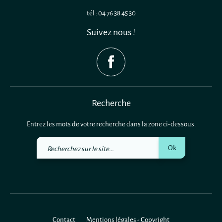
tél : 04 76 38 45 30
Suivez nous !
Recherche
Entrez les mots de votre recherche dans la zone ci-dessous.
Recherchez
Ok
sur
le
site
Contact
Mentions légales - Copyright