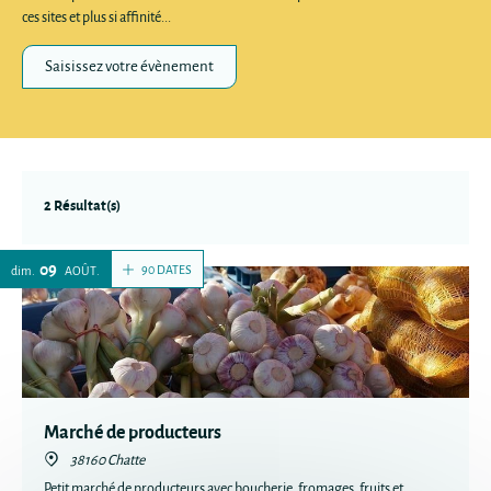
ces sites et plus si affinité...
Saisissez votre évènement
2 Résultat(s)
09
90 DATES
dim.
AOÛT
Marché de producteurs
38160 Chatte
Petit marché de producteurs avec boucherie, fromages, fruits et