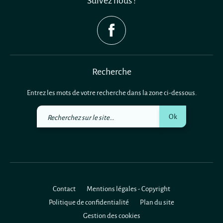
Suivez nous !
Recherche
Entrez les mots de votre recherche dans la zone ci-dessous.
Recherchez
Ok
sur
le
site
Contact
Mentions légales - Copyright
Politique de confidentialité
Plan du site
Gestion des cookies