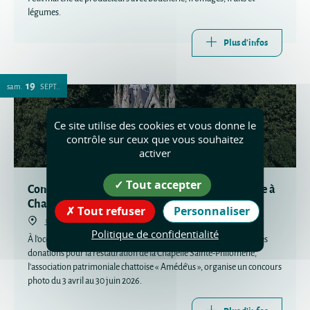
légumes.
Plus d'infos
19
sam.
SEPT.
Ce site utilise des cookies et vous donne le
contrôle sur ceux que vous souhaitez
activer
Tout accepter
Concours Photo de la Chapelle Sainte-Philomène à
Chatte
Tout refuser
Personnaliser
38160 Chatte
Politique de confidentialité
À l'occasion des Journées du Patrimoine 2026 et afin encourager les
donations pour la restauration de la Chapelle Sainte-Philomène,
l'association patrimoniale chattoise « Amédé'us », organise un concours
photo du 3 avril au 30 juin 2026.