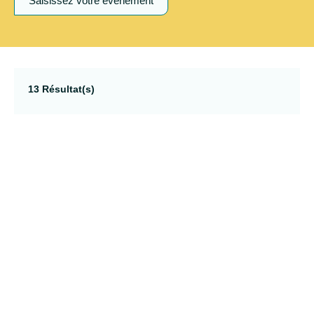
Saisissez votre évènement
13 Résultat(s)
09
dim.
AOÛT
90 DATES