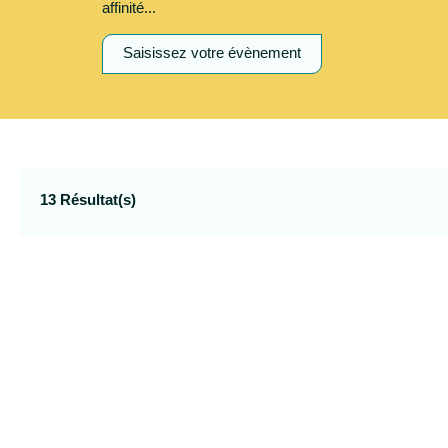
Saisissez votre évènement
13 Résultat(s)
09
90 DATES
dim.
AOÛT
Marché de producteurs
38160 Chatte
Petit marché de producteurs
fruits et légumes.