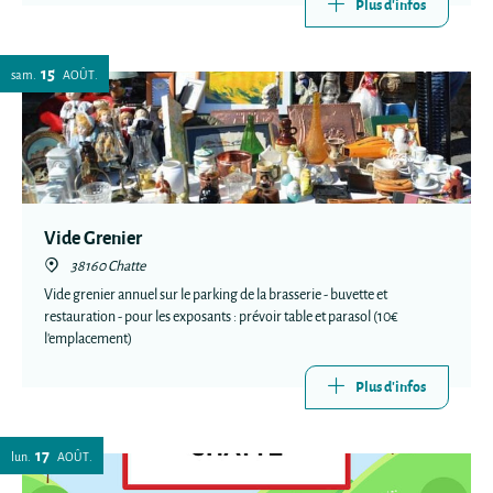
Plus d'infos
15
sam.
AOÛT
Vide Grenier
38160 Chatte
Vide grenier annuel sur le parking de la brasserie - buvette et
restauration - pour les exposants : prévoir table et parasol (10€
l'emplacement)
Plus d'infos
17
lun.
AOÛT