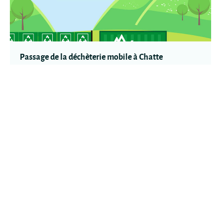
Passage de la déchèterie mobile à Chatte
38160 Chatte
La déchèterie mobile est le service itinérant de collecte de certains
déchets. Mise en place par Saint-Marcellin Vercors Isère Communauté,
elle va à la rencontre des habitants des communes les plus éloignées
des trois déchèteries intercommunales.
Plus d'infos
17
lun.
AOÛT