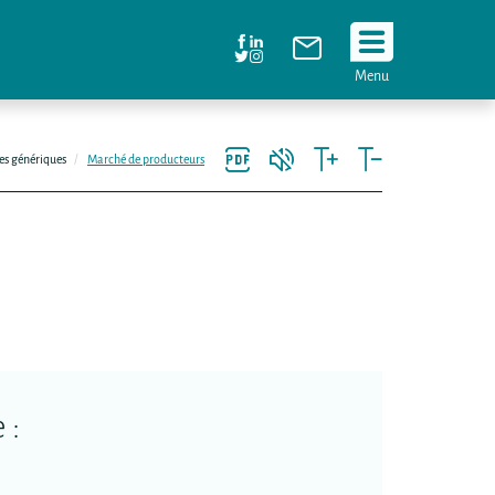
Suivez
Menu
nous
!
es génériques
Marché de producteurs
 :