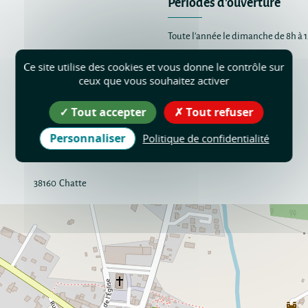
Périodes d'ouverture
Toute l'année le dimanche de 8h à 1
Tarif
Ce site utilise des cookies et vous donne le contrôle sur
ceux que vous souhaitez activer
Accès libre.
Tout accepter
Tout refuser
Personnaliser
Politique de confidentialité
38160
Chatte