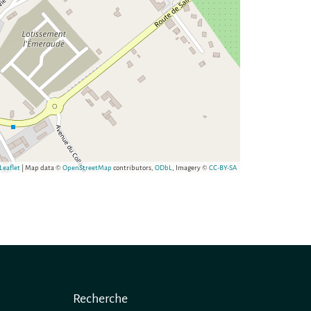
Leaflet
| Map data ©
OpenStreetMap
contributors,
ODbL
, Imagery ©
CC-BY-SA
Recherche