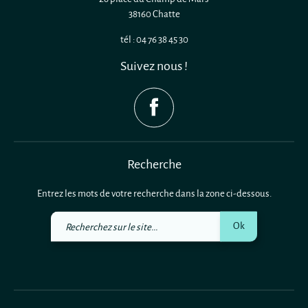
38160 Chatte
tél : 04 76 38 45 30
Suivez nous !
Recherche
Entrez les mots de votre recherche dans la zone ci-dessous.
Recherchez
Ok
sur
le
site