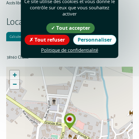
Ce site utilise des cookies et vous donne le
Accès libre.
contrôle sur ceux que vous souhaitez
activer
Localisation
Tout accepter
Calculer votre itinéraire
Tout refuser
Personnaliser
Politique de confidentialité
38160
Chatte
+
−