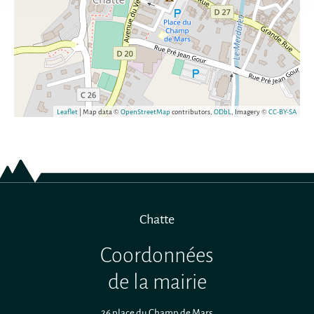
Leaflet
| Map data ©
OpenStreetMap
contributors,
ODbL
, Imagery ©
CC-BY-SA
Chatte
Coordonnées
de la mairie
26 place du Champ de Mars