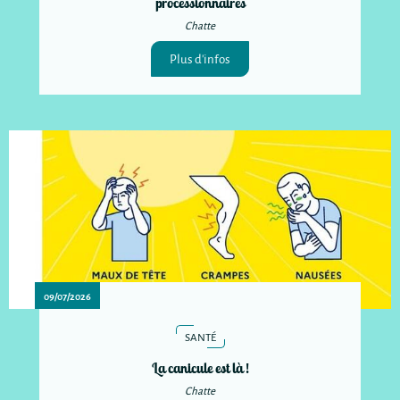
processionnaires
Chatte
Plus d'infos
09/07/2026
SANTÉ
La canicule est là !
Chatte