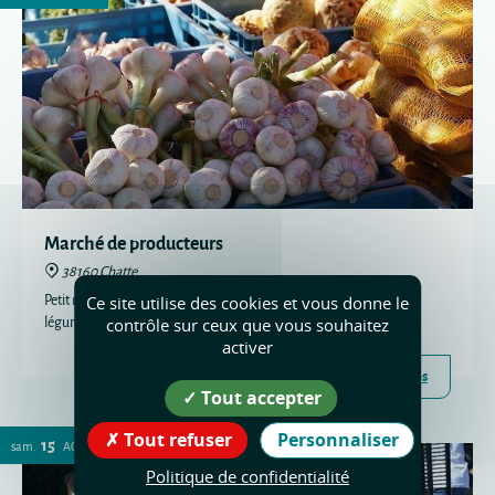
Marché de producteurs
38160 Chatte
Petit marché de producteurs avec boucherie, fromages, fruits et
Ce site utilise des cookies et vous donne le
légumes.
contrôle sur ceux que vous souhaitez
activer
Plus d'infos
Tout accepter
Tout refuser
Personnaliser
15
sam.
AOÛT
Politique de confidentialité