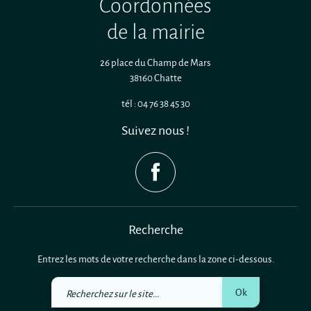
Coordonnées
de la mairie
26 place du Champ de Mars
38160 Chatte
tél : 04 76 38 45 30
Suivez nous !
Recherche
Entrez les mots de votre recherche dans la zone ci-dessous.
Recherchez
Ok
sur