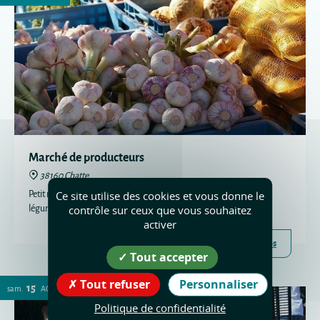
Marché de producteurs
38160 Chatte
Petit marché de producteurs avec boucherie, fromages, fruits et
Ce site utilise des cookies et vous donne le
légumes.
contrôle sur ceux que vous souhaitez
activer
Plus d'infos
Tout accepter
Tout refuser
Personnaliser
15
sam.
AOÛT
Politique de confidentialité