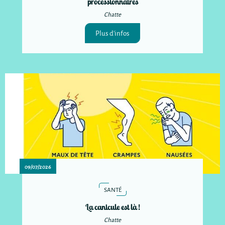
processionnaires
Chatte
Plus d'infos
09/07/2026
SANTÉ
La canicule est là !
Chatte