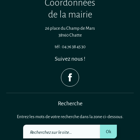
Coordonnées
de la mairie
26 place du Champ de Mars
38160 Chatte
tél : 04 76 38 45 30
Suivez nous !
Recherche
Entrez les mots de votre recherche dans la zone ci-dessous.
Recherchez
Ok
sur