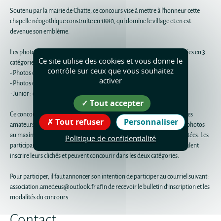
Soutenu par la mairie de Chatte, ce concours vise à mettre à l'honneur cette
chapelle néogothique construite en 1880, qui domine le village et en est
devenue son emblème.
Les photographies doivent représenter la chapelle. Elles seront réparties en 3
Ce site utilise des cookies et vous donne le
catégories :
contrôle sur ceux que vous souhaitez
- Photos d'hier : archives, anciennes, familiales
activer
- Photos d'aujourd'hui : contemporaines, récentes
- Junior : de 13 à 17 ans.
Tout accepter
Ce concours est gratuit, libre et ouvert exclusivement aux photographes
Tout refuser
Personnaliser
amateurs dès l'âge de 13 ans. Chaque participant peut déposer quatre photos
au maximum mais ne peut être lauréat que sur une des photos présentées. Les
Politique de confidentialité
participants majeurs doivent indiquer la catégorie dans laquelle ils veulent
inscrire leurs clichés et peuvent concourir dans les deux catégories.
Pour participer, il faut annoncer son intention de participer au courriel suivant :
association.amedeus@outlook.fr afin de recevoir le bulletin d'inscription et les
modalités du concours.
Contact