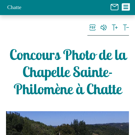
Panneau de gestion des cookies
Chatte
Concours Photo de la
Chapelle Sainte-
Philomène à Chatte