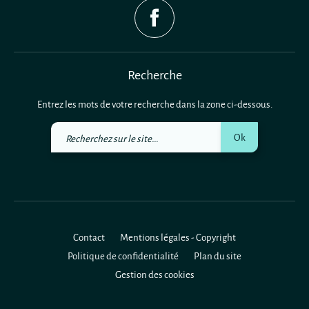
Recherche
Entrez les mots de votre recherche dans la zone ci-dessous.
Recherchez
Ok
sur
le
site
Contact
Mentions légales - Copyright
Politique de confidentialité
Plan du site
Gestion des cookies