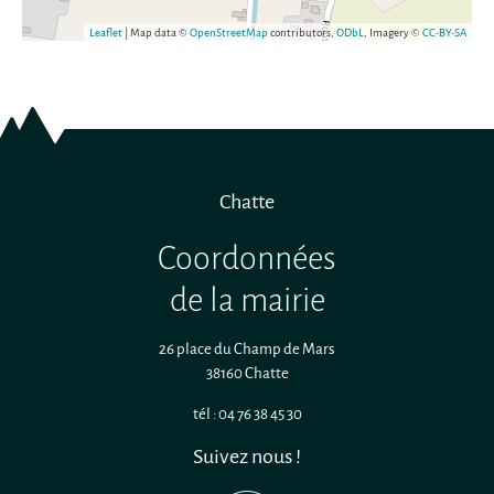
Leaflet
| Map data ©
OpenStreetMap
contributors,
ODbL
, Imagery ©
CC-BY-SA
Chatte
Coordonnées
de la mairie
26 place du Champ de Mars
38160 Chatte
tél : 04 76 38 45 30
Suivez nous !