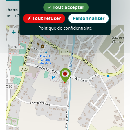
Tout accepter
chemin Pré Châtel
38160
Chatte
Tout refuser
Personnaliser
Politique de confidentialité
+
−