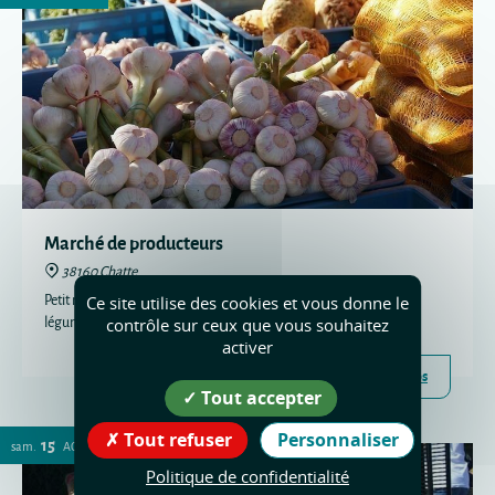
Marché de producteurs
38160 Chatte
Petit marché de producteurs avec boucherie, fromages, fruits et
Ce site utilise des cookies et vous donne le
légumes.
contrôle sur ceux que vous souhaitez
activer
Plus d'infos
Tout accepter
Tout refuser
Personnaliser
15
sam.
AOÛT
Politique de confidentialité