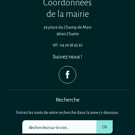
Coordonnées
de la mairie
26 place du Champ de Mars
38160 Chatte
tél : 04 76 38 45 30
Suivez nous !
Recherche
Entrez les mots de votre recherche dans la zone ci-dessous.
Recherchez
Ok
sur