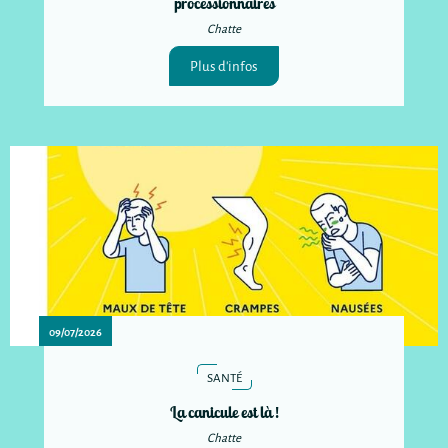
processionnaires
Chatte
Plus d'infos
09/07/2026
SANTÉ
La canicule est là !
Chatte