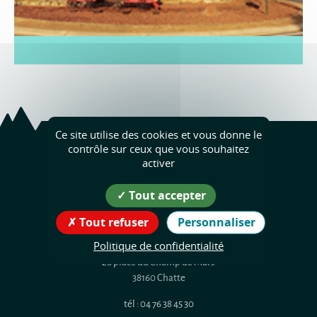
Ce site utilise des cookies et vous donne le
contrôle sur ceux que vous souhaitez
activer
Chatte
Tout accepter
Coordonnées
Tout refuser
Personnaliser
de la mairie
Politique de confidentialité
26 place du Champ de Mars
38160 Chatte
tél : 04 76 38 45 30