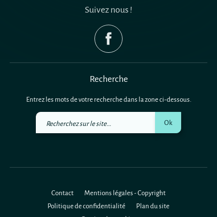
Suivez nous !
Recherche
Entrez les mots de votre recherche dans la zone ci-dessous.
Recherchez
Ok
sur
le
site
Contact
Mentions légales - Copyright
Politique de confidentialité
Plan du site